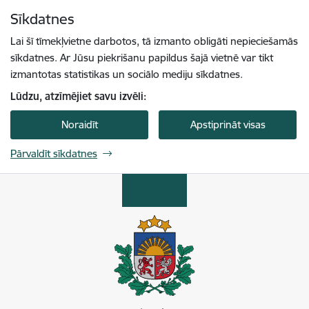
Pāriet uz lapas saturu
Sīkdatnes
Spied
lai meklētu
Enter
Lai šī tīmekļvietne darbotos, tā izmanto obligāti nepieciešamās
sīkdatnes. Ar Jūsu piekrišanu papildus šajā vietnē var tikt
izmantotas statistikas un sociālo mediju sīkdatnes.
Lūdzu, atzīmējiet savu izvēli:
Noraidīt
Apstiprināt visas
Pārvaldīt sīkdatnes
Enerģētikas un vides aģentūra