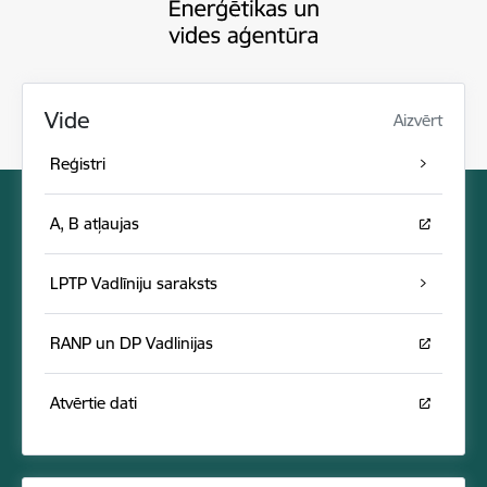
Vide
Aizvērt
Reģistri
A, B atļaujas
LPTP Vadlīniju saraksts
RANP un DP Vadlinijas
Atvērtie dati