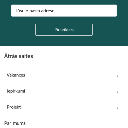
Kājene
Ātrās saites
Vakances
Iepirkumi
Projekti
Par mums