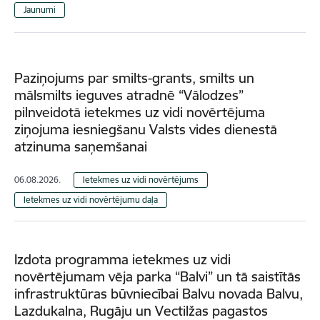
Jaunumi
Paziņojums par smilts-grants, smilts un
mālsmilts ieguves atradnē “Vālodzes”
pilnveidotā ietekmes uz vidi novērtējuma
ziņojuma iesniegšanu Valsts vides dienestā
atzinuma saņemšanai
06.08.2026.
Ietekmes uz vidi novērtējums
Ietekmes uz vidi novērtējumu daļa
Izdota programma ietekmes uz vidi
novērtējumam vēja parka “Balvi” un tā saistītās
infrastruktūras būvniecībai Balvu novada Balvu,
Lazdukalna, Rugāju un Vectilžas pagastos