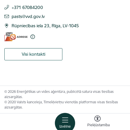
+371 67084200
E-pasts:
pasts@vvd.gov.lv
Rūpniecības iela 23, Rīga, LV-1045
Visi kontakti
© 2026 Enerģētikas un vides aģentūra, publicētā satura visas tiesības
aizsargātas.
© 2020 Valsts kanceleja, Tīmekļvietņu vienotās platformas visas tiesības
aizsargātas.
Piekļūstamība
Izvēlne